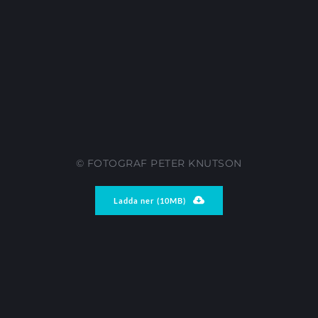
© FOTOGRAF PETER KNUTSON
Ladda ner (10MB)