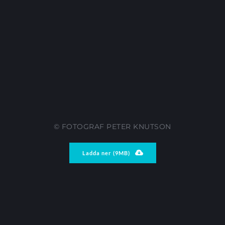
© FOTOGRAF PETER KNUTSON
Ladda ner (9MB)