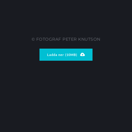
© FOTOGRAF PETER KNUTSON
Ladda ner (10MB)