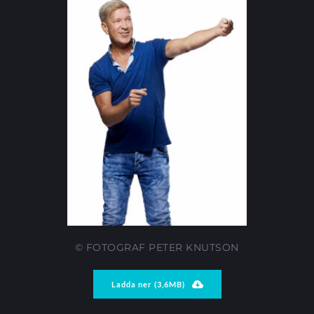
© FOTOGRAF PETER KNUTSON
Ladda ner (3,6MB)