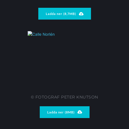
Ladda ner (8,7MB)
© FOTOGRAF PETER KNUTSON
Ladda ner (8MB)