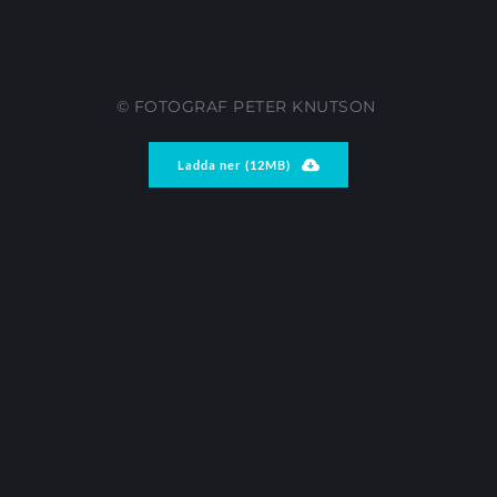
© FOTOGRAF PETER KNUTSON 
Ladda ner (12MB)