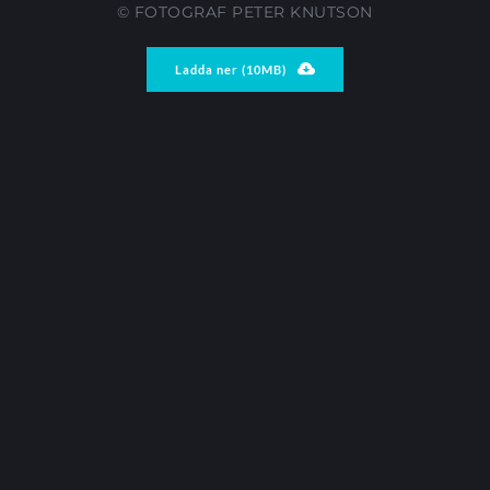
© FOTOGRAF PETER KNUTSON
Ladda ner (10MB)